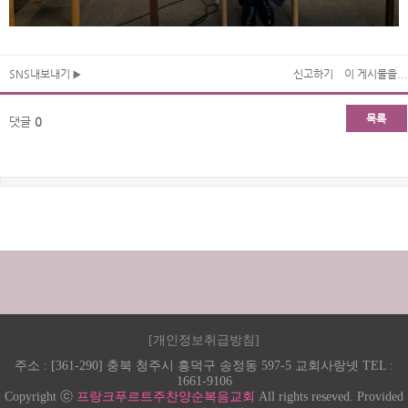
SNS내보내기
신고하기
이 게시물을...
목록
댓글
0
[개인정보취급방침]
주소 : [361-290] 충북 청주시 흥덕구 송정동 597-5 교회사랑넷 TEL :
1661-9106
Copyright ⓒ
프랑크푸르트주찬양순복음교회
All rights reseved. Provided