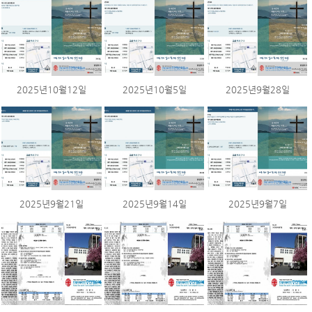
2025년10월12일
2025년10월5일
2025년9월28일
2025년9월21일
2025년9월14일
2025년9월7일