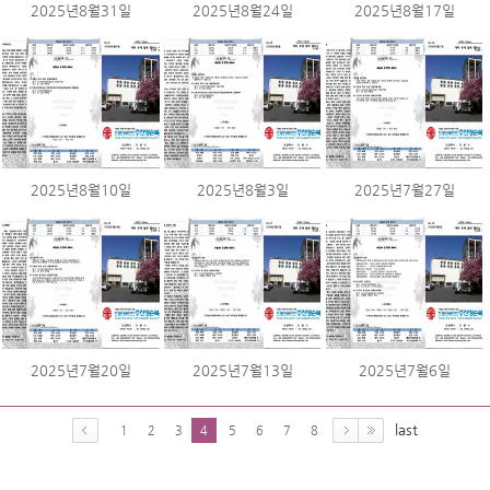
2025년8월31일
2025년8월24일
2025년8월17일
2025년8월10일
2025년8월3일
2025년7월27일
2025년7월20일
2025년7월13일
2025년7월6일
last
1
2
3
4
5
6
7
8